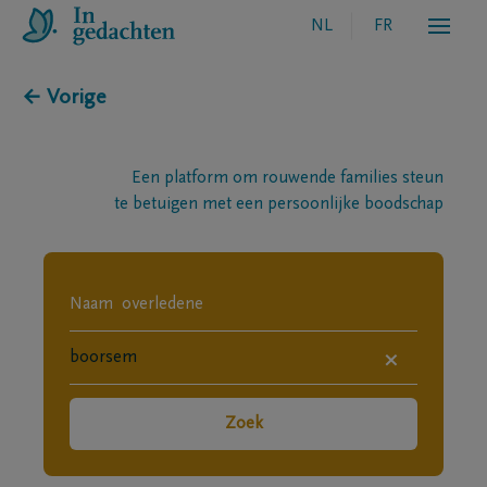
NL
FR
← Vorige
Een platform om rouwende families steun
te betuigen met een persoonlijke boodschap
×
Zoek