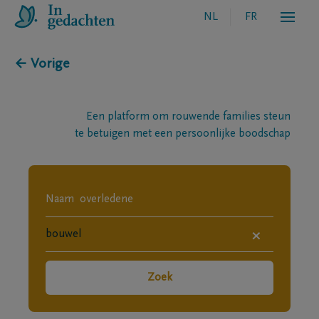
NL
FR
← Vorige
Een platform om rouwende families steun
te betuigen met een persoonlijke boodschap
×
Zoek