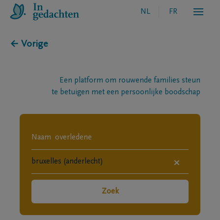
NL
FR
← Vorige
Een platform om rouwende families steun
te betuigen met een persoonlijke boodschap
×
Zoek