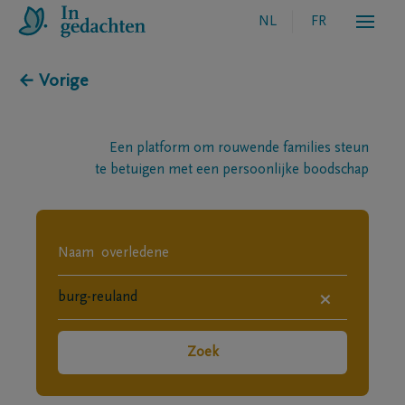
NL
FR
← Vorige
Een platform om rouwende families steun
te betuigen met een persoonlijke boodschap
×
Zoek