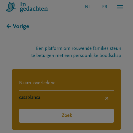
NL
FR
← Vorige
Een platform om rouwende families steun
te betuigen met een persoonlijke boodschap
×
Zoek