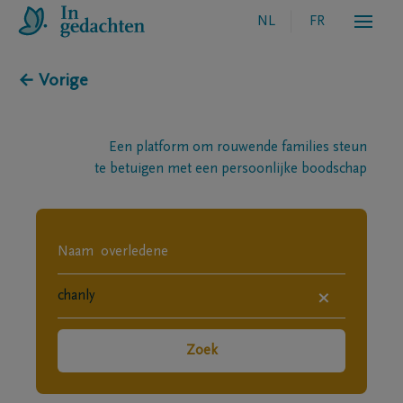
NL
FR
← Vorige
Een platform om rouwende families steun
te betuigen met een persoonlijke boodschap
×
Zoek