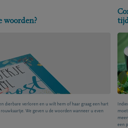
Co
e woorden?
ti
een dierbare verloren en u wilt hem of haar graag een hart
Indie
k rouwkaartje. We geven u de woorden wanneer u even
moet 
meene
een p