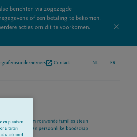
lse berichten via zogezegde
sgegevens of een betaling te bekomen.
eerdere acties om dit te voorkomen.
egrafenisondernemers
Contact
NL
FR
Een platform om rouwende families steun
e en plaatsen
 betuigen met een persoonlijke boodschap
naliteiten;
aat u akkoord