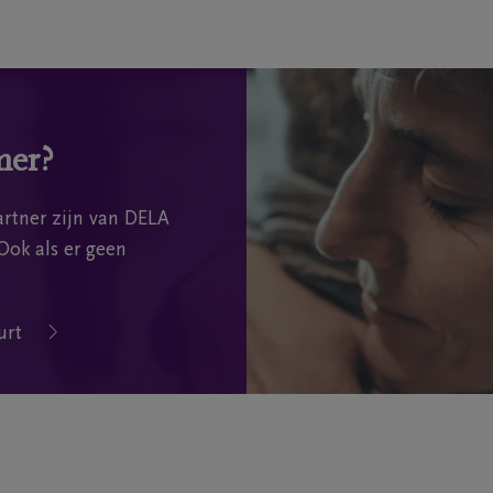
mer?
rtner zijn van DELA
Ook als er geen
urt