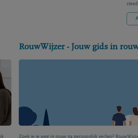
steed
A
RouwWijzer - Jouw gids in rou
jk
Zoek je je weg in rouw na persoonlijk verlies? RouwWij