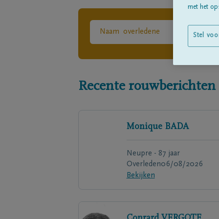
met het ops
Stel voo
Recente rouwberichten
Monique
BADA
Neupre - 87 jaar
Overleden
06/08/2026
Bekijken
Conrard
VERGOTE