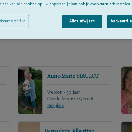
laan van alle cookies op uw apparaat. Je kan ook je voorkeuren zelf instellen.
rkeuren zelf in
Alles afwijzen
Aanvaard a
Anne-Marie
HAULOT
Wepion - 90 jaar
Overleden
06/08/2026
Bekijken
Bernadette Albertine