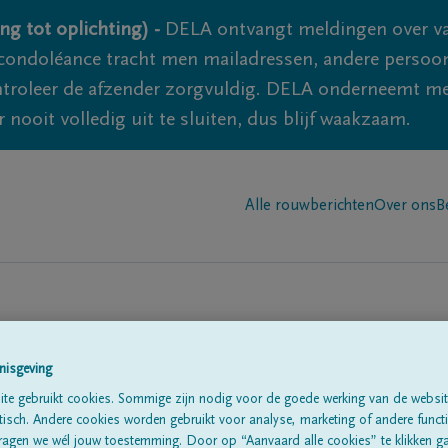
ng tot oplichting) -
DELA ontvangt meldingen over va
ondoléance tracht men mailadressen, andere persoon
controleer de afzender zorgvuldig. DELA onderneemt m
 nooit volledig uit te sluiten, dus blijf waakzaam.
Alle rouwberichten
Over ons
B
nisgeving
te gebruikt cookies. Sommige zijn nodig voor de goede werking van de websit
te
sch. Andere cookies worden gebruikt voor analyse, marketing of andere functio
ragen we wél jouw toestemming. Door op “Aanvaard alle cookies” te klikken g