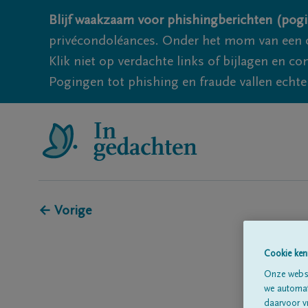
Blijf waakzaam voor phishingberichten (pogi
privécondoléances. Onder het mom van een c
Klik niet op verdachte links of bijlagen en 
Pogingen tot phishing en fraude vallen echter
← Vorige
Cookie ken
Onze websi
we automati
daarvoor v