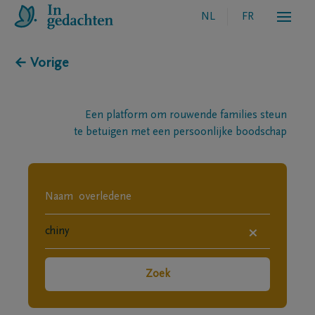
NL
FR
← Vorige
Een platform om rouwende families steun
te betuigen met een persoonlijke boodschap
×
Zoek