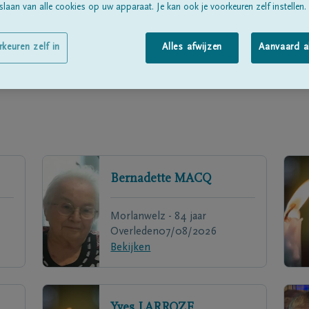
laan van alle cookies op uw apparaat. Je kan ook je voorkeuren zelf instellen.
rkeuren zelf in
Alles afwijzen
Aanvaard a
Bernadette
MACQ
Morlanwelz - 84 jaar
Overleden
07/08/2026
Bekijken
Yves
LARROZE