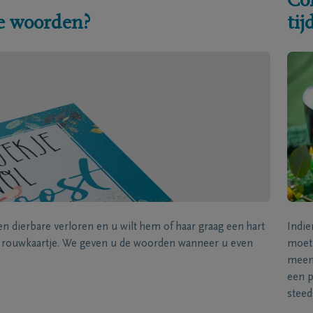
Co
e woorden?
ti
een dierbare verloren en u wilt hem of haar graag een hart
Indie
k rouwkaartje. We geven u de woorden wanneer u even
moet 
meene
een p
steed