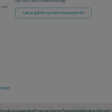
tips voor extra ondersteuning.
e van
.
Laat je gidsen op www.rouwwijzer.be
ontact
bruiksvoorwaarden
Privacyverklaring
Toegankelijkheidsverklaring
C