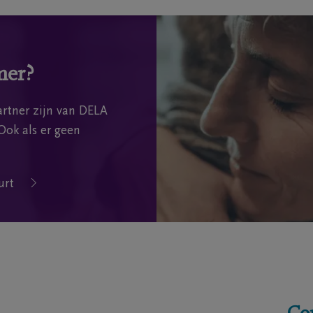
mer?
rtner zijn van DELA
Ook als er geen
urt