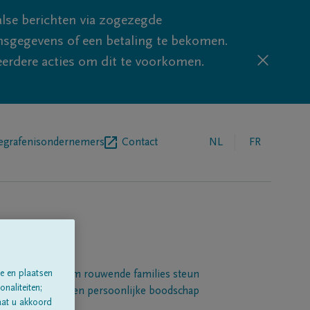
lse berichten via zogezegde
sgegevens of een betaling te bekomen.
eerdere acties om dit te voorkomen.
egrafenisondernemers
Contact
NL
FR
e en plaatsen
Een platform om rouwende families steun
naliteiten;
 betuigen met een persoonlijke boodschap
aat u akkoord