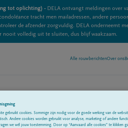
ng tot oplichting) -
DELA ontvangt meldingen over va
ondoléance tracht men mailadressen, andere persoon
controleer de afzender zorgvuldig. DELA onderneemt m
 nooit volledig uit te sluiten, dus blijf waakzaam.
Alle rouwberichten
Over ons
B
nisgeving
te gebruikt cookies. Sommige zijn nodig voor de goede werking van de websit
sch. Andere cookies worden gebruikt voor analyse, marketing of andere functio
te
ragen we wél jouw toestemming. Door op “Aanvaard alle cookies” te klikken g