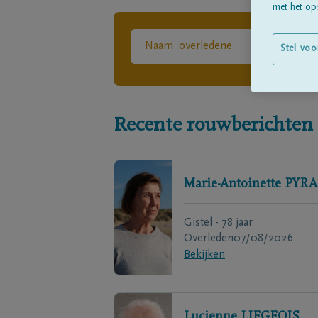
met het ops
Stel voo
Recente rouwberichten
Marie-Antoinette
PYRA
Gistel - 78 jaar
Overleden
07/08/2026
Bekijken
Lucienne
LIEGEOIS