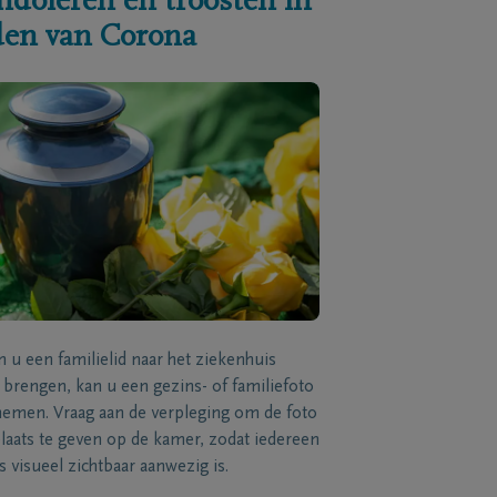
ndoleren en troosten in
jden van Corona
n u een familielid naar het ziekenhuis
brengen, kan u een gezins- of familiefoto
men. Vraag aan de verpleging om de foto
laats te geven op de kamer, zodat iedereen
s visueel zichtbaar aanwezig is.