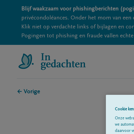
Blijf waakzaam voor phishingberichten (pogi
privécondoléances. Onder het mom van een c
Klik niet op verdachte links of bijlagen en 
Pogingen tot phishing en fraude vallen echter
← Vorige
Cookie ken
Onze websi
we automati
daarvoor v