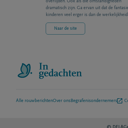
overlijden. Ook als die omstandigheden
dramatisch zijn. Ga ervan uit dat de fantasi
kinderen veel erger is dan de werkelijkheid
Naar de site
Alle rouwberichten
Over ons
Begrafenisondernemers
C
© DELA
Ge