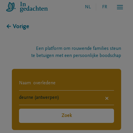
NL
FR
← Vorige
Een platform om rouwende families steun
te betuigen met een persoonlijke boodschap
×
Zoek