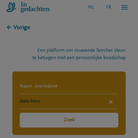
NL
FR
← Vorige
Een platform om rouwende families steun
te betuigen met een persoonlijke boodschap
×
Zoek