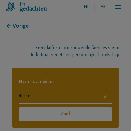
NL
FR
← Vorige
Een platform om rouwende families steun
te betuigen met een persoonlijke boodschap
×
Zoek