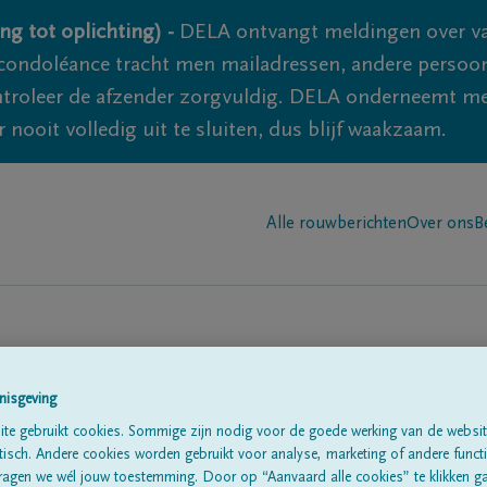
ng tot oplichting) -
DELA ontvangt meldingen over va
ondoléance tracht men mailadressen, andere persoon
controleer de afzender zorgvuldig. DELA onderneemt m
 nooit volledig uit te sluiten, dus blijf waakzaam.
Alle rouwberichten
Over ons
B
nisgeving
te gebruikt cookies. Sommige zijn nodig voor de goede werking van de websit
sch. Andere cookies worden gebruikt voor analyse, marketing of andere functio
te
ragen we wél jouw toestemming. Door op “Aanvaard alle cookies” te klikken g