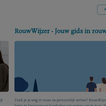
A
RouwWijzer - Jouw gids in rou
jk
Zoek je je weg in rouw na persoonlijk verlies? RouwWij