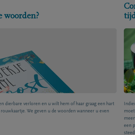
Co
e woorden?
ti
een dierbare verloren en u wilt hem of haar graag een hart
Indie
k rouwkaartje. We geven u de woorden wanneer u even
moet 
meene
een p
steed