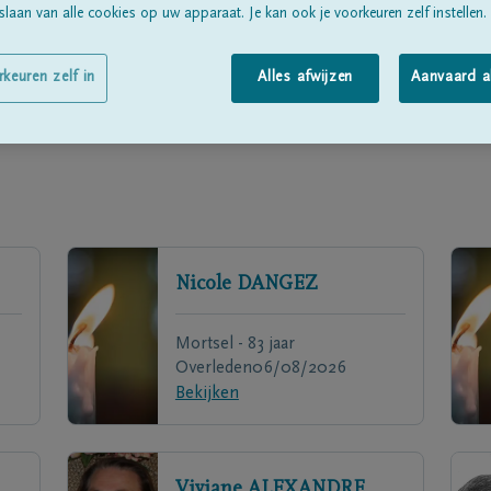
laan van alle cookies op uw apparaat. Je kan ook je voorkeuren zelf instellen.
rkeuren zelf in
Alles afwijzen
Aanvaard a
Nicole
DANGEZ
Mortsel - 83 jaar
Overleden
06/08/2026
Bekijken
Viviane
ALEXANDRE