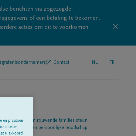
lse berichten via zogezegde
sgegevens of een betaling te bekomen.
eerdere acties om dit te voorkomen.
egrafenisondernemers
Contact
NL
FR
Een platform om rouwende families steun
e en plaatsen
naliteiten;
 betuigen met een persoonlijke boodschap
aat u akkoord