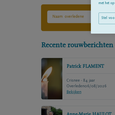
met het ops
Stel voo
Recente rouwberichten
Patrick
FLAMENT
Crisnee - 84 jaar
Overleden
06/08/2026
Bekijken
Anne-Marie
HAULOT