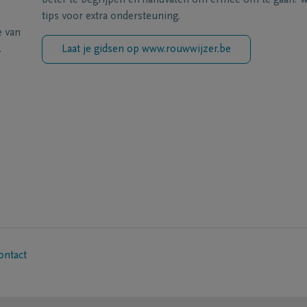
beter te begrijpen en handvaten om ermee om te gaan. Wi
tips voor extra ondersteuning.
e van
.
Laat je gidsen op www.rouwwijzer.be
ontact