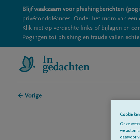
Blijf waakzaam voor phishingberichten (pogi
privécondoléances. Onder het mom van een c
Klik niet op verdachte links of bijlagen en 
Pogingen tot phishing en fraude vallen echter
← Vorige
Cookie ken
Onze websi
we automati
daarvoor v