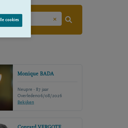
×
lle cookies
Monique
BADA
Neupre - 87 jaar
Overleden
06/08/2026
Bekijken
Conrard
VERGOTE