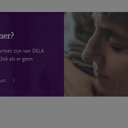
mer?
rtner zijn van DELA
Ook als er geen
urt