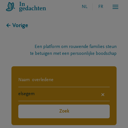
NL
FR
← Vorige
Een platform om rouwende families steun
te betuigen met een persoonlijke boodschap
×
Zoek