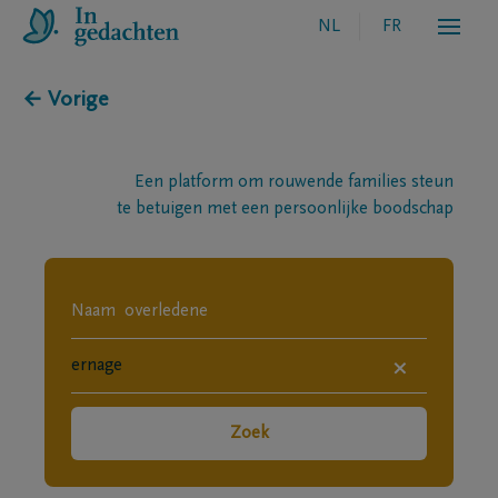
NL
FR
← Vorige
Een platform om rouwende families steun
te betuigen met een persoonlijke boodschap
×
Zoek