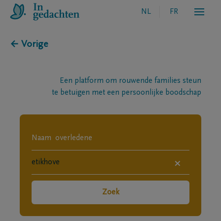
NL
FR
← Vorige
Een platform om rouwende families steun
te betuigen met een persoonlijke boodschap
×
Zoek