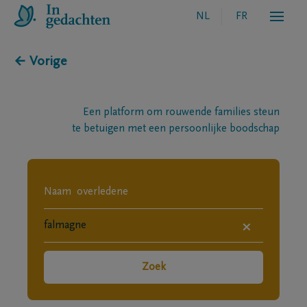
NL
FR
← Vorige
Een platform om rouwende families steun
te betuigen met een persoonlijke boodschap
×
Zoek