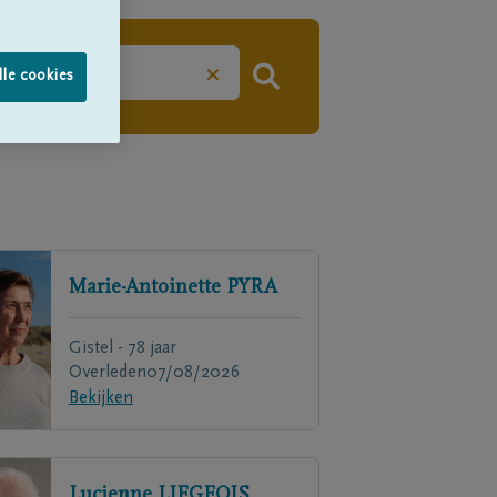
×
lle cookies
Marie-Antoinette
PYRA
Gistel - 78 jaar
Overleden
07/08/2026
Bekijken
Lucienne
LIEGEOIS