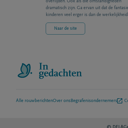
overlijden. Ook als die omstandigheden
dramatisch zijn. Ga ervan uit dat de fantasi
kinderen veel erger is dan de werkelijkheid
Naar de site
Alle rouwberichten
Over ons
Begrafenisondernemers
C
© DELA
Ge