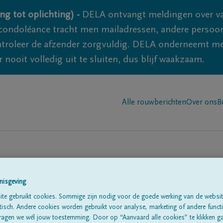
ng tot oplichting) -
DELA ontvangt meldingen over va
ondoléance tracht men mailadressen, andere persoon
controleer de afzender zorgvuldig. DELA onderneemt m
 nooit volledig uit te sluiten, dus blijf waakzaam.
Alle rouwberichten
Over ons
B
nisgeving
te gebruikt cookies. Sommige zijn nodig voor de goede werking van de websit
sch. Andere cookies worden gebruikt voor analyse, marketing of andere functio
te
ragen we wél jouw toestemming. Door op “Aanvaard alle cookies” te klikken g