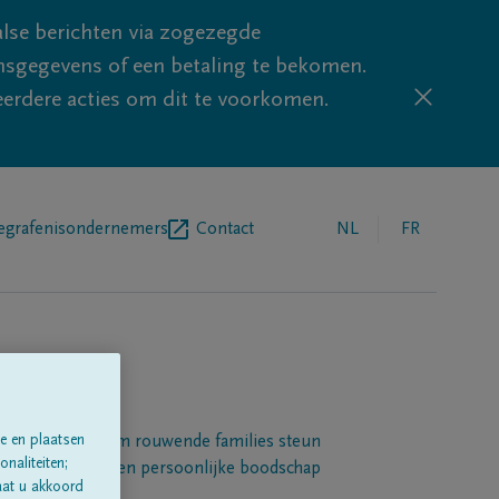
lse berichten via zogezegde
sgegevens of een betaling te bekomen.
eerdere acties om dit te voorkomen.
egrafenisondernemers
Contact
NL
FR
e en plaatsen
Een platform om rouwende families steun
naliteiten;
 betuigen met een persoonlijke boodschap
aat u akkoord