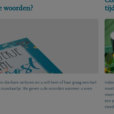
Co
e woorden?
ti
een dierbare verloren en u wilt hem of haar graag een hart
Indie
k rouwkaartje. We geven u de woorden wanneer u even
moet 
meene
een p
steed