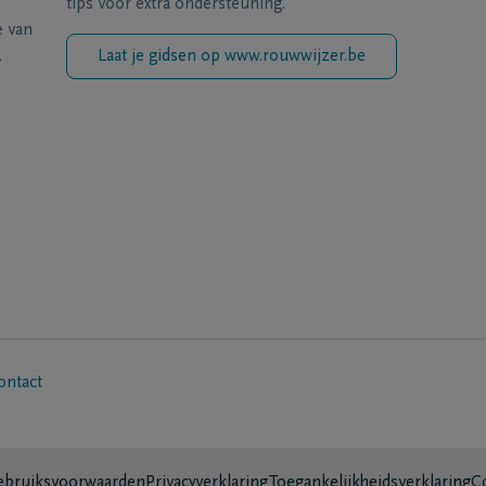
tips voor extra ondersteuning.
e van
.
Laat je gidsen op www.rouwwijzer.be
ontact
bruiksvoorwaarden
Privacyverklaring
Toegankelijkheidsverklaring
C