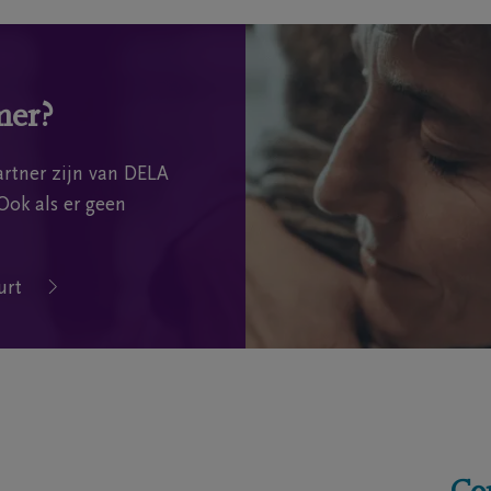
mer?
rtner zijn van DELA
Ook als er geen
urt