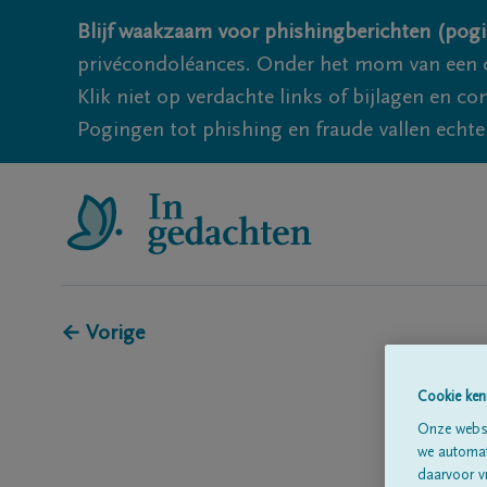
Blijf waakzaam voor phishingberichten (pogi
privécondoléances. Onder het mom van een c
Klik niet op verdachte links of bijlagen en 
Pogingen tot phishing en fraude vallen echter
← Vorige
Cookie ken
Onze websi
we automati
daarvoor v