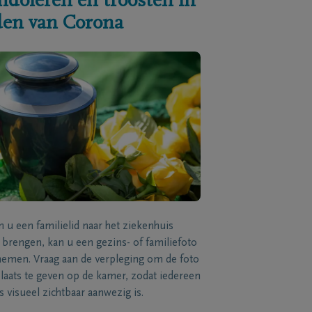
ndoleren en troosten in
jden van Corona
n u een familielid naar het ziekenhuis
brengen, kan u een gezins- of familiefoto
men. Vraag aan de verpleging om de foto
laats te geven op de kamer, zodat iedereen
s visueel zichtbaar aanwezig is.