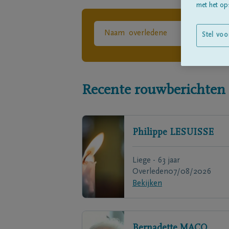
met het ops
Stel voo
Recente rouwberichten
Philippe
LESUISSE
Liege - 63 jaar
Overleden
07/08/2026
Bekijken
Bernadette
MACQ