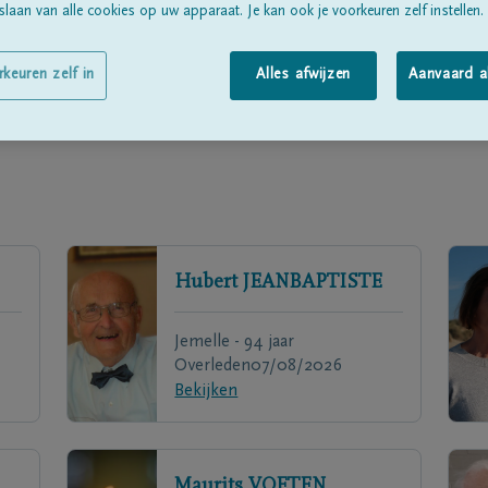
laan van alle cookies op uw apparaat. Je kan ook je voorkeuren zelf instellen.
rkeuren zelf in
Alles afwijzen
Aanvaard a
Hubert
JEANBAPTISTE
Jemelle - 94 jaar
Overleden
07/08/2026
Bekijken
Maurits
VOETEN