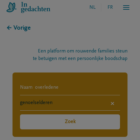
NL
FR
← Vorige
Een platform om rouwende families steun
te betuigen met een persoonlijke boodschap
×
Zoek