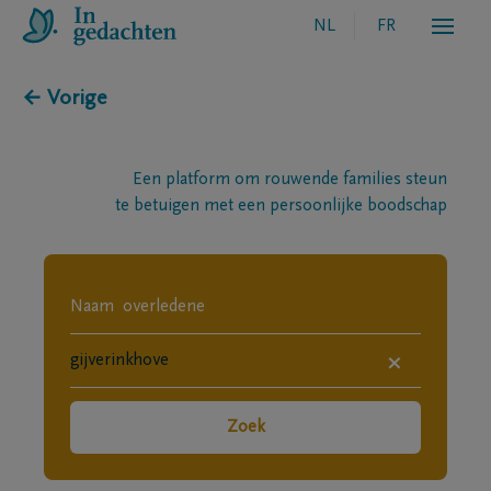
NL
FR
← Vorige
Een platform om rouwende families steun
te betuigen met een persoonlijke boodschap
×
Zoek