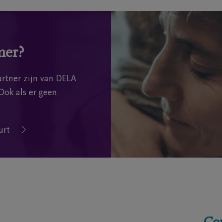
mer?
rtner zijn van DELA
Ook als er geen
urt