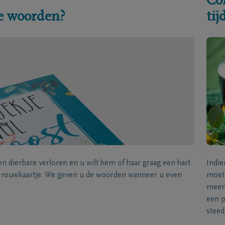
Co
e woorden?
ti
een dierbare verloren en u wilt hem of haar graag een hart
Indie
k rouwkaartje. We geven u de woorden wanneer u even
moet 
meene
een p
steed