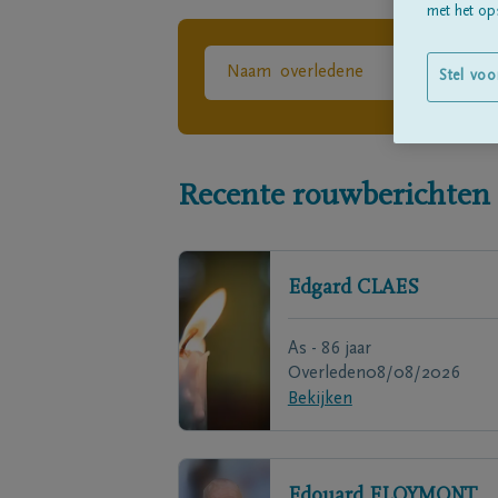
met het ops
Stel voo
Recente rouwberichten
Edgard
CLAES
As - 86 jaar
Overleden
08/08/2026
Bekijken
Edouard
FLOYMONT