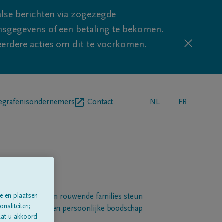
lse berichten via zogezegde
sgegevens of een betaling te bekomen.
eerdere acties om dit te voorkomen.
egrafenisondernemers
Contact
NL
FR
e en plaatsen
Een platform om rouwende families steun
naliteiten;
 betuigen met een persoonlijke boodschap
aat u akkoord