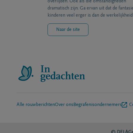
overlijden. Ook als die omstandigheden
dramatisch zijn. Ga ervan uit dat de fantasi
kinderen veel erger is dan de werkelijkheid
Naar de site
Alle rouwberichten
Over ons
Begrafenisondernemers
C
© DELA
Ge