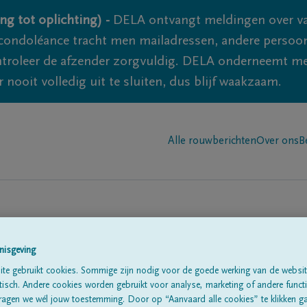
ng tot oplichting) -
DELA ontvangt meldingen over va
ondoléance tracht men mailadressen, andere persoon
controleer de afzender zorgvuldig. DELA onderneemt m
 nooit volledig uit te sluiten, dus blijf waakzaam.
Alle rouwberichten
Over ons
B
nisgeving
te gebruikt cookies. Sommige zijn nodig voor de goede werking van de websit
sch. Andere cookies worden gebruikt voor analyse, marketing of andere functio
te
ragen we wél jouw toestemming. Door op “Aanvaard alle cookies” te klikken g