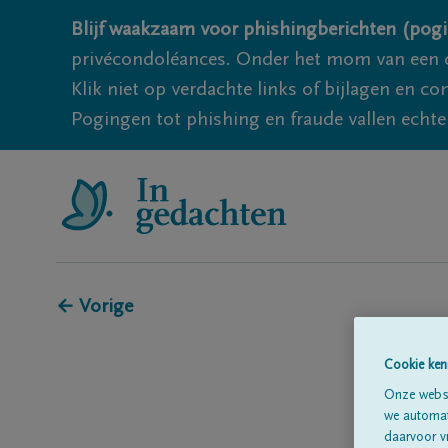
Blijf waakzaam voor phishingberichten (pogi
privécondoléances. Onder het mom van een c
Klik niet op verdachte links of bijlagen en 
Pogingen tot phishing en fraude vallen echter
← Vorige
Cookie ken
Onze websi
we automati
daarvoor v