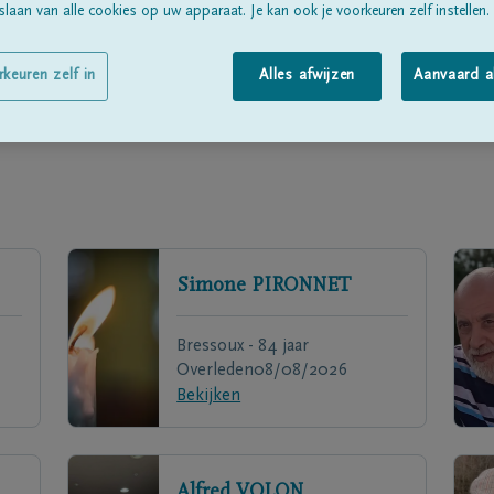
laan van alle cookies op uw apparaat. Je kan ook je voorkeuren zelf instellen.
rkeuren zelf in
Alles afwijzen
Aanvaard a
Simone
PIRONNET
Bressoux - 84 jaar
Overleden
08/08/2026
Bekijken
Alfred
VOLON