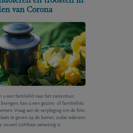
ndoleren en troosten in
jden van Corona
n u een familielid naar het ziekenhuis
brengen, kan u een gezins- of familiefoto
men. Vraag aan de verpleging om de foto
laats te geven op de kamer, zodat iedereen
s visueel zichtbaar aanwezig is.