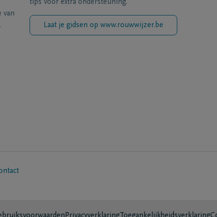
tips voor extra ondersteuning.
e van
.
Laat je gidsen op www.rouwwijzer.be
ontact
bruiksvoorwaarden
Privacyverklaring
Toegankelijkheidsverklaring
C