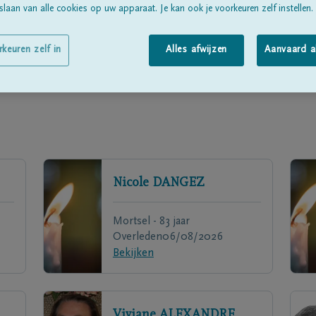
laan van alle cookies op uw apparaat. Je kan ook je voorkeuren zelf instellen.
rkeuren zelf in
Alles afwijzen
Aanvaard a
Nicole
DANGEZ
Mortsel - 83 jaar
Overleden
06/08/2026
Bekijken
Viviane
ALEXANDRE