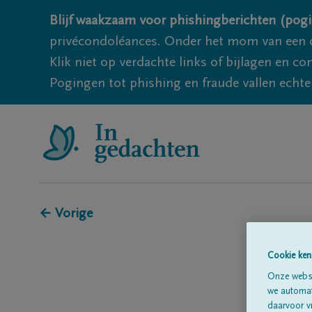
Blijf waakzaam voor phishingberichten (pogi
privécondoléances. Onder het mom van een c
Klik niet op verdachte links of bijlagen en 
Pogingen tot phishing en fraude vallen echter
← Vorige
Cookie ken
Onze websi
we automati
daarvoor v