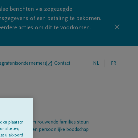
lse berichten via zogezegde
sgegevens of een betaling te bekomen.
eerdere acties om dit te voorkomen.
egrafenisondernemers
Contact
NL
FR
Een platform om rouwende families steun
e en plaatsen
naliteiten;
 betuigen met een persoonlijke boodschap
aat u akkoord