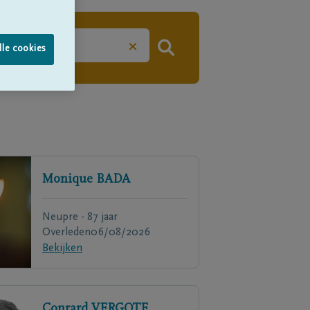
×
lle cookies
Monique
BADA
Neupre - 87 jaar
Overleden
06/08/2026
Bekijken
Conrard
VERGOTE