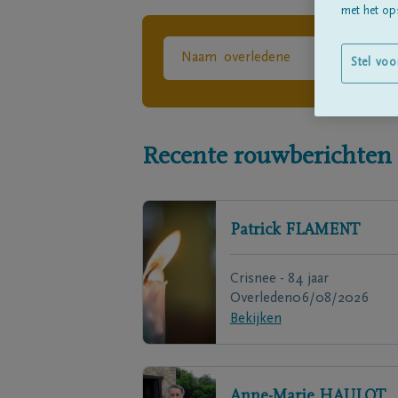
met het ops
Stel voo
Recente rouwberichten
Patrick
FLAMENT
Crisnee - 84 jaar
Overleden
06/08/2026
Bekijken
Anne-Marie
HAULOT