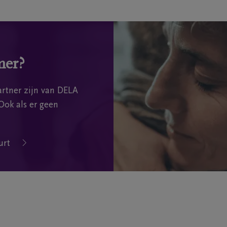
mer?
rtner zijn van DELA
Ook als er geen
urt