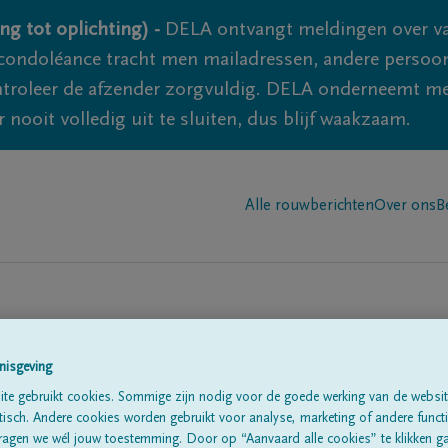
ng tot oplichting) -
DELA ontvangt meldingen over va
ondoléance tracht men mailadressen, andere persoon
controleer de afzender zorgvuldig. DELA onderneemt m
 nooit volledig uit te sluiten, dus blijf waakzaam.
Alle rouwberichten
Over ons
B
nisgeving
te gebruikt cookies. Sommige zijn nodig voor de goede werking van de websit
sch. Andere cookies worden gebruikt voor analyse, marketing of andere functio
te
ragen we wél jouw toestemming. Door op “Aanvaard alle cookies” te klikken g