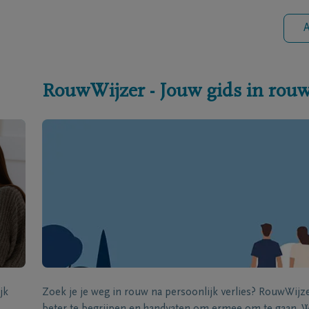
A
RouwWijzer - Jouw gids in rou
jk
Zoek je je weg in rouw na persoonlijk verlies? RouwWij