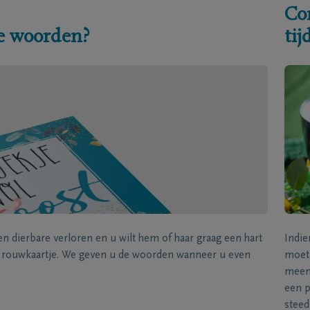
Co
e woorden?
ti
een dierbare verloren en u wilt hem of haar graag een hart
Indie
k rouwkaartje. We geven u de woorden wanneer u even
moet 
meene
een p
steed