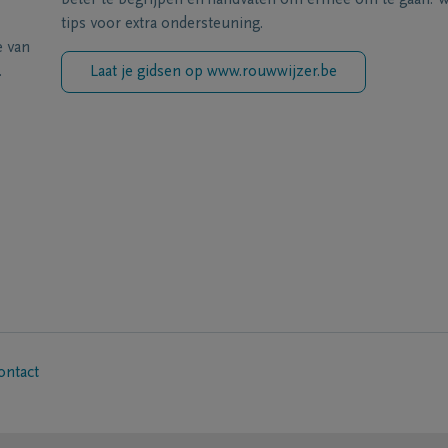
beter te begrijpen en handvaten om ermee om te gaan. Wi
tips voor extra ondersteuning.
e van
.
Laat je gidsen op www.rouwwijzer.be
ontact