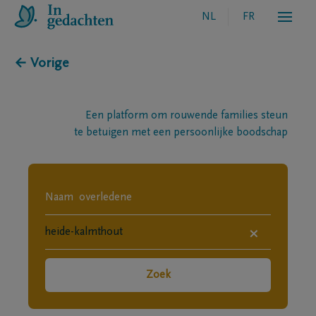
NL
FR
← Vorige
Een platform om rouwende families steun
te betuigen met een persoonlijke boodschap
×
Zoek