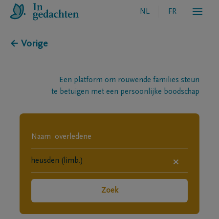
NL
FR
← Vorige
Een platform om rouwende families steun
te betuigen met een persoonlijke boodschap
×
Zoek