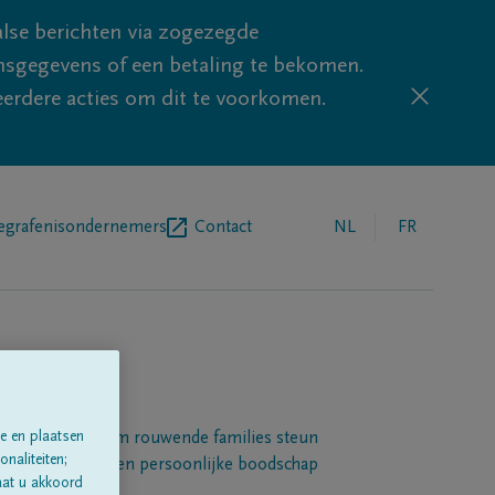
lse berichten via zogezegde
sgegevens of een betaling te bekomen.
eerdere acties om dit te voorkomen.
egrafenisondernemers
Contact
NL
FR
e en plaatsen
Een platform om rouwende families steun
naliteiten;
 betuigen met een persoonlijke boodschap
aat u akkoord