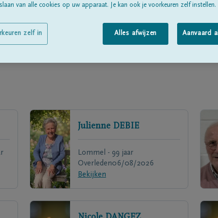
laan van alle cookies op uw apparaat. Je kan ook je voorkeuren zelf instellen.
rkeuren zelf in
Alles afwijzen
Aanvaard a
Julienne
DEBIE
r
Lommel - 99 jaar
Overleden
06/08/2026
Bekijken
Nicole
DANGEZ