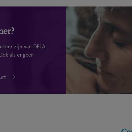
mer?
rtner zijn van DELA
Ook als er geen
urt