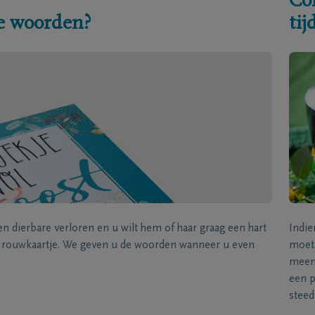
Co
e woorden?
ti
een dierbare verloren en u wilt hem of haar graag een hart
Indie
k rouwkaartje. We geven u de woorden wanneer u even
moet 
meene
een p
steed