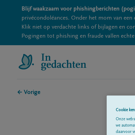
Blijf waakzaam voor phishingberichten (pogi
privécondoléances. Onder het mom van een c
Klik niet op verdachte links of bijlagen en 
Pogingen tot phishing en fraude vallen echter
← Vorige
Cookie ken
Onze websi
we automati
daarvoor v