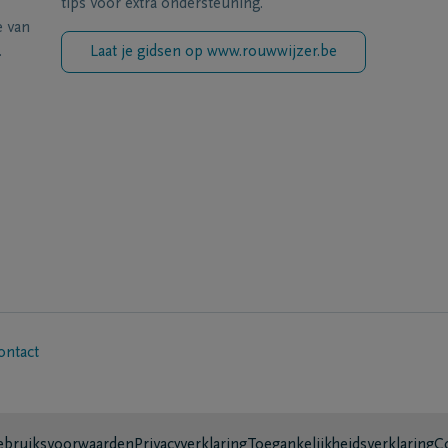
tips voor extra ondersteuning.
e van
.
Laat je gidsen op www.rouwwijzer.be
ontact
bruiksvoorwaarden
Privacyverklaring
Toegankelijkheidsverklaring
C