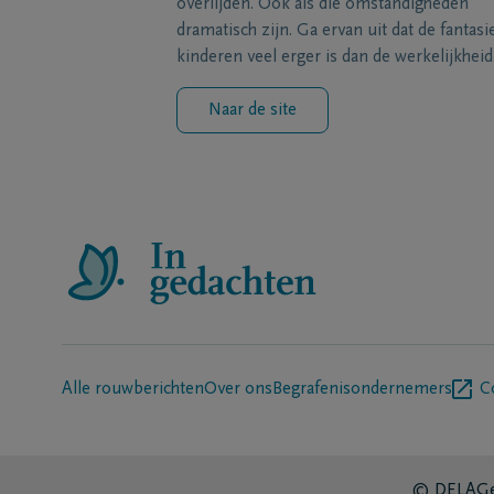
overlijden. Ook als die omstandigheden
dramatisch zijn. Ga ervan uit dat de fantasi
kinderen veel erger is dan de werkelijkheid
Naar de site
Alle rouwberichten
Over ons
Begrafenisondernemers
C
© DELA
Ge