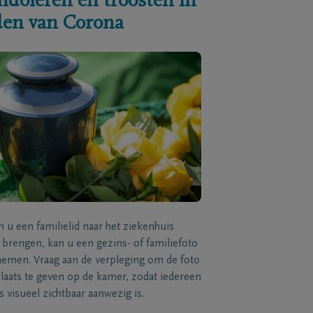
ndoleren en troosten in
jden van Corona
n u een familielid naar het ziekenhuis
brengen, kan u een gezins- of familiefoto
men. Vraag aan de verpleging om de foto
laats te geven op de kamer, zodat iedereen
s visueel zichtbaar aanwezig is.