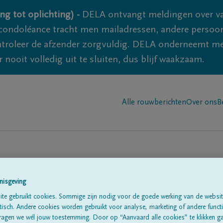
ng tot oplichting) -
DELA ontvangt meldingen over va
ondoléance tracht men mailadressen, andere persoon
controleer de afzender zorgvuldig. DELA onderneemt m
 nooit volledig uit te sluiten, dus blijf waakzaam.
Alle rouwberichten
Over ons
B
nisgeving
te gebruikt cookies. Sommige zijn nodig voor de goede werking van de websit
sch. Andere cookies worden gebruikt voor analyse, marketing of andere functio
te
ragen we wél jouw toestemming. Door op “Aanvaard alle cookies” te klikken g