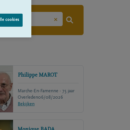
×
lle cookies
Philippe
MAROT
Marche-En-Famenne - 75 jaar
Overleden
06/08/2026
Bekijken
Monique
BADA