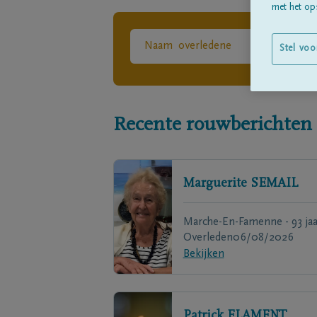
met het ops
Stel voo
Recente rouwberichten
Marguerite
SEMAIL
Marche-En-Famenne - 93 jaa
Overleden
06/08/2026
Bekijken
Patrick
FLAMENT