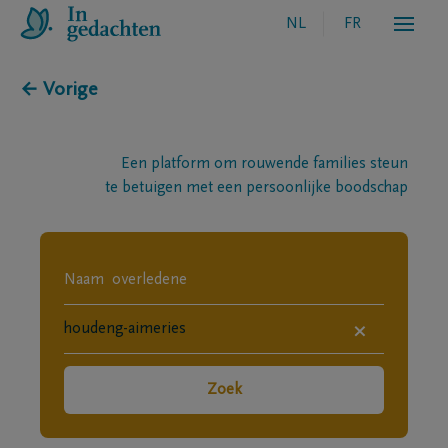
NL
FR
← Vorige
Een platform om rouwende families steun
te betuigen met een persoonlijke boodschap
×
Zoek