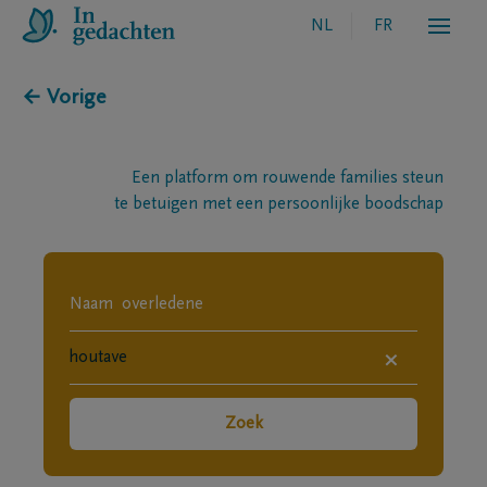
NL
FR
← Vorige
Een platform om rouwende families steun
te betuigen met een persoonlijke boodschap
×
Zoek