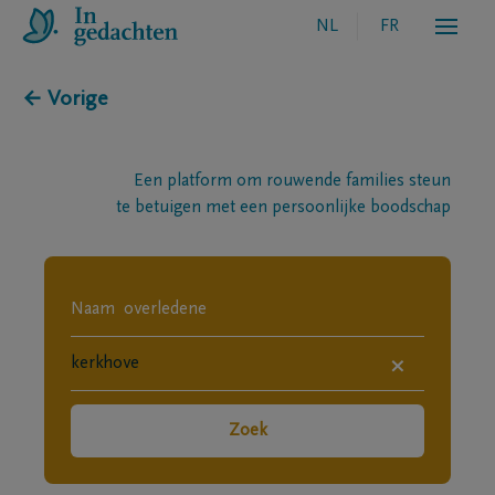
NL
FR
← Vorige
Een platform om rouwende families steun
te betuigen met een persoonlijke boodschap
×
Zoek