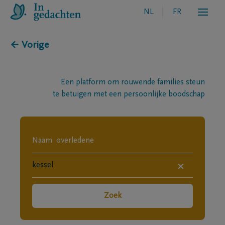
NL
FR
← Vorige
Een platform om rouwende families steun
te betuigen met een persoonlijke boodschap
×
Zoek