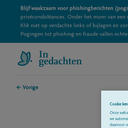
Blijf waakzaam voor phishingberichten (pogi
privécondoléances. Onder het mom van een c
Klik niet op verdachte links of bijlagen en 
Pogingen tot phishing en fraude vallen echter
← Vorige
Cookie ken
Onze websi
we automati
daarvoor v