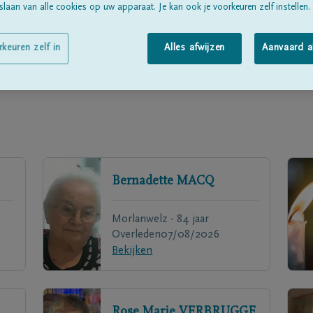
laan van alle cookies op uw apparaat. Je kan ook je voorkeuren zelf instellen.
rkeuren zelf in
Alles afwijzen
Aanvaard a
Bernadette
MACQ
Morlanwelz - 84 jaar
Overleden
07/08/2026
Bekijken
Rose Marie
VERBRUGGE