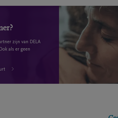
mer?
rtner zijn van DELA
Ook als er geen
urt