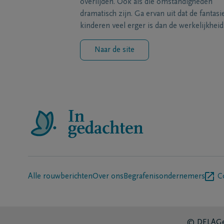
overlijden. Ook als die omstandigheden
dramatisch zijn. Ga ervan uit dat de fantasi
kinderen veel erger is dan de werkelijkheid
Naar de site
Alle rouwberichten
Over ons
Begrafenisondernemers
C
© DELA
Ge