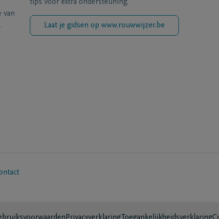
tips voor extra ondersteuning.
e van
.
Laat je gidsen op www.rouwwijzer.be
ontact
bruiksvoorwaarden
Privacyverklaring
Toegankelijkheidsverklaring
C