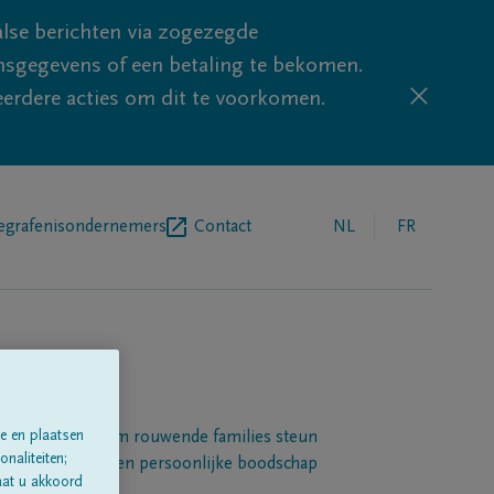
lse berichten via zogezegde
sgegevens of een betaling te bekomen.
eerdere acties om dit te voorkomen.
egrafenisondernemers
Contact
NL
FR
e en plaatsen
Een platform om rouwende families steun
naliteiten;
 betuigen met een persoonlijke boodschap
aat u akkoord