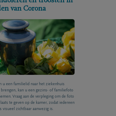
ndoleren en troosten in
jden van Corona
n u een familielid naar het ziekenhuis
brengen, kan u een gezins- of familiefoto
men. Vraag aan de verpleging om de foto
laats te geven op de kamer, zodat iedereen
s visueel zichtbaar aanwezig is.