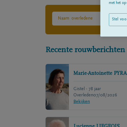
met het ops
Stel voo
Recente rouwberichten
Marie-Antoinette
PYRA
Gistel - 78 jaar
Overleden
07/08/2026
Bekijken
Lucienne
LIEGEOIS