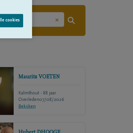
×
lle cookies
Maurits
VOETEN
Kalmthout - 88 jaar
Overleden
07/08/2026
Bekijken
Hubert
DHOOGE