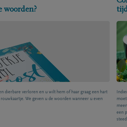
Co
e woorden?
ti
een dierbare verloren en u wilt hem of haar graag een hart
Indie
k rouwkaartje. We geven u de woorden wanneer u even
moet 
meene
een p
steed