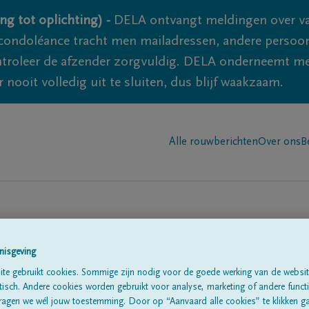
ng tot oplichting) -
DELA ontvangt meldingen over va
ondoléance tracht men mailadressen, andere persoon
controleer de afzender zorgvuldig. DELA onderneemt m
 nooit volledig uit te sluiten, dus blijf waakzaam.
Alle rouwberichten
Over ons
B
nisgeving
te gebruikt cookies. Sommige zijn nodig voor de goede werking van de websit
sch. Andere cookies worden gebruikt voor analyse, marketing of andere functio
te
ragen we wél jouw toestemming. Door op “Aanvaard alle cookies” te klikken g