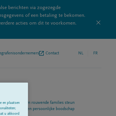
lse berichten via zogezegde
sgegevens of een betaling te bekomen.
eerdere acties om dit te voorkomen.
egrafenisondernemers
Contact
NL
FR
Een platform om rouwende families steun
e en plaatsen
naliteiten;
 betuigen met een persoonlijke boodschap
aat u akkoord