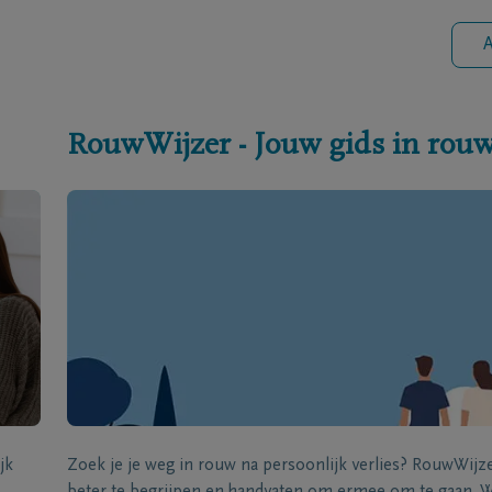
A
RouwWijzer - Jouw gids in rou
jk
Zoek je je weg in rouw na persoonlijk verlies? RouwWij