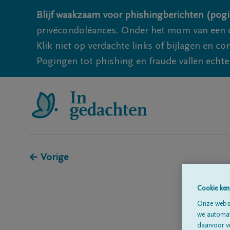
Blijf waakzaam voor phishingberichten (pogi
privécondoléances. Onder het mom van een c
Klik niet op verdachte links of bijlagen en 
Pogingen tot phishing en fraude vallen echter
← Vorige
Cookie ken
Onze websi
we automati
daarvoor v