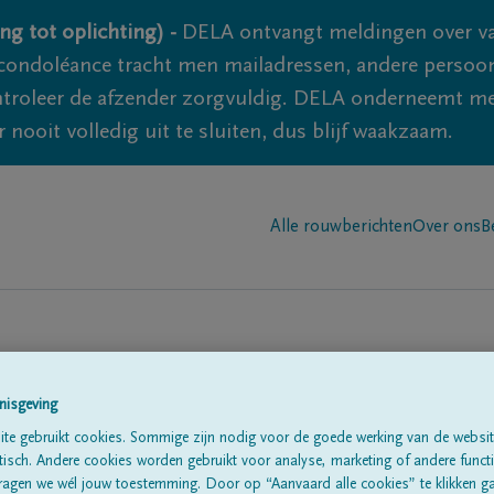
ng tot oplichting) -
DELA ontvangt meldingen over va
ondoléance tracht men mailadressen, andere persoon
controleer de afzender zorgvuldig. DELA onderneemt m
 nooit volledig uit te sluiten, dus blijf waakzaam.
Alle rouwberichten
Over ons
B
nisgeving
te gebruikt cookies. Sommige zijn nodig voor de goede werking van de websit
sch. Andere cookies worden gebruikt voor analyse, marketing of andere functio
te
ragen we wél jouw toestemming. Door op “Aanvaard alle cookies” te klikken g