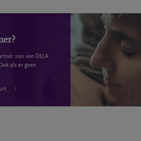
mer?
rtner zijn van DELA
Ook als er geen
urt