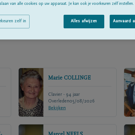
laan van alle cookies op uw apparaat. Je kan ook je voorkeuren zelf instellen.
rkeuren zelf in
Alles afwijzen
Aanvaard a
Marie
COLLINGE
Clavier - 94 jaar
Overleden
05/08/2026
Bekijken
-
Marcel
NEELS