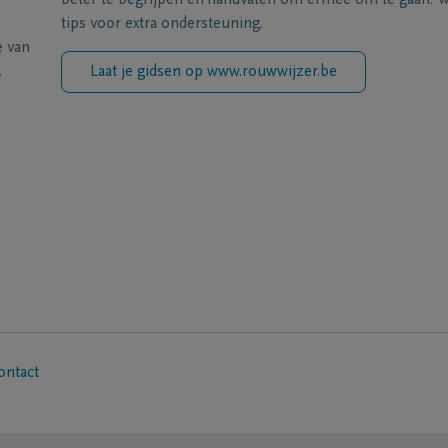
beter te begrijpen en handvaten om ermee om te gaan. Wi
tips voor extra ondersteuning.
e van
.
Laat je gidsen op www.rouwwijzer.be
ontact