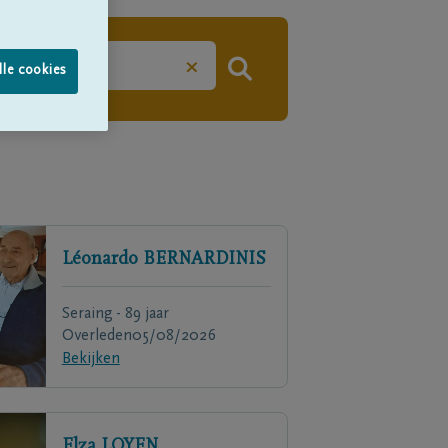
×
lle cookies
Léonardo
BERNARDINIS
Seraing - 89 jaar
Overleden
05/08/2026
Bekijken
Elza
LOYEN