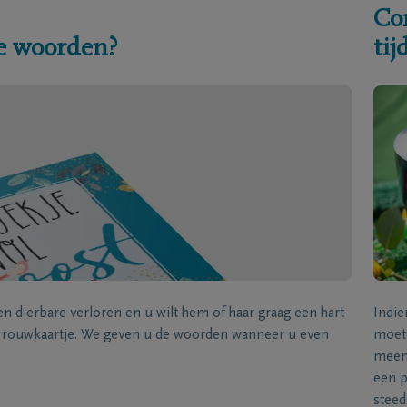
Co
e woorden?
ti
een dierbare verloren en u wilt hem of haar graag een hart
Indie
k rouwkaartje. We geven u de woorden wanneer u even
moet 
meene
een p
steed