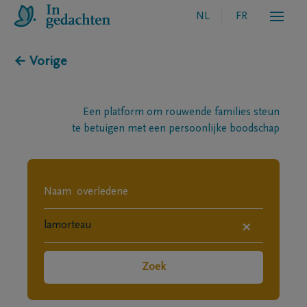
NL
FR
← Vorige
Een platform om rouwende families steun
te betuigen met een persoonlijke boodschap
×
Zoek