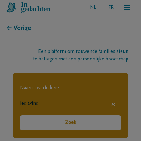
NL
FR
← Vorige
Een platform om rouwende families steun
te betuigen met een persoonlijke boodschap
×
Zoek