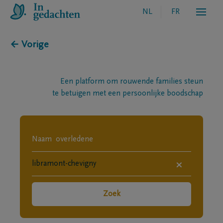
NL
FR
← Vorige
Een platform om rouwende families steun
te betuigen met een persoonlijke boodschap
×
Zoek