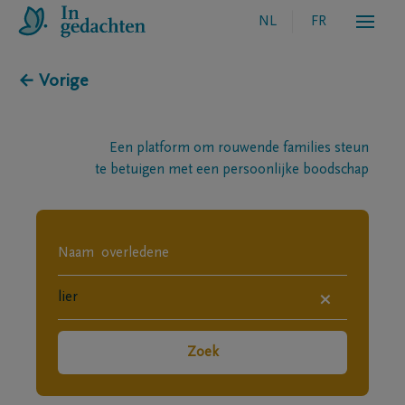
NL
FR
← Vorige
Een platform om rouwende families steun
te betuigen met een persoonlijke boodschap
×
Zoek