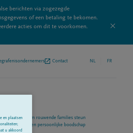
lse berichten via zogezegde
sgegevens of een betaling te bekomen.
eerdere acties om dit te voorkomen.
egrafenisondernemers
Contact
NL
FR
Een platform om rouwende families steun
e en plaatsen
naliteiten;
 betuigen met een persoonlijke boodschap
aat u akkoord