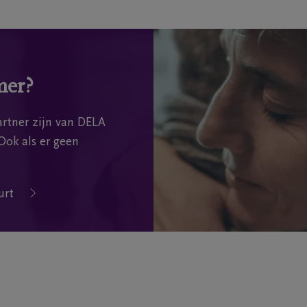
mer?
rtner zijn van DELA
Ook als er geen
urt