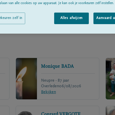
laan van alle cookies op uw apparaat. Je kan ook je voorkeuren zelf instellen.
rkeuren zelf in
Alles afwijzen
Aanvaard a
Monique
BADA
Neupre - 87 jaar
Overleden
06/08/2026
Bekijken
Conrard
VERGOTE