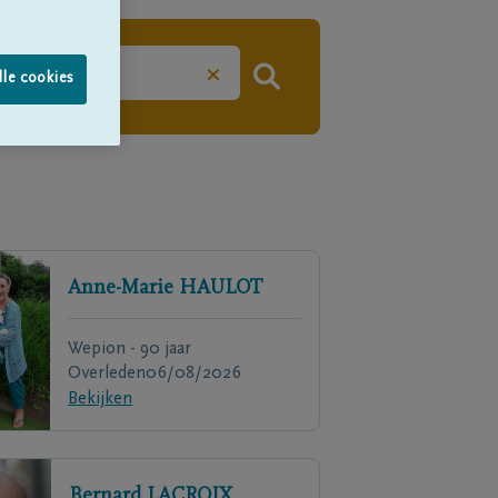
×
lle cookies
Anne-Marie
HAULOT
Wepion - 90 jaar
Overleden
06/08/2026
Bekijken
Bernard
LACROIX