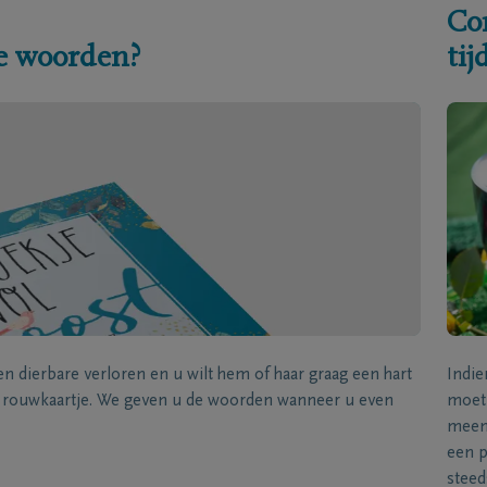
Co
e woorden?
ti
een dierbare verloren en u wilt hem of haar graag een hart
Indie
k rouwkaartje. We geven u de woorden wanneer u even
moet 
meene
een p
steed