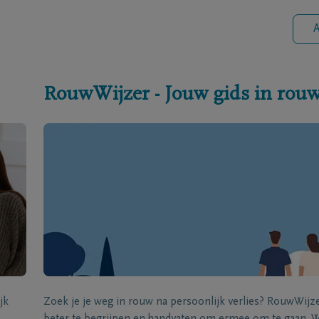
A
RouwWijzer - Jouw gids in rou
jk
Zoek je je weg in rouw na persoonlijk verlies? RouwWij