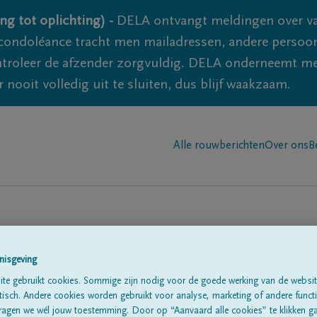
ng tot oplichting) -
DELA ontvangt meldingen over va
ondoléance tracht men mailadressen, andere persoon
controleer de afzender zorgvuldig. DELA onderneemt m
 nooit volledig uit te sluiten, dus blijf waakzaam.
Alle rouwberichten
Over ons
B
nisgeving
te gebruikt cookies. Sommige zijn nodig voor de goede werking van de websit
sch. Andere cookies worden gebruikt voor analyse, marketing of andere functio
te
ragen we wél jouw toestemming. Door op “Aanvaard alle cookies” te klikken g