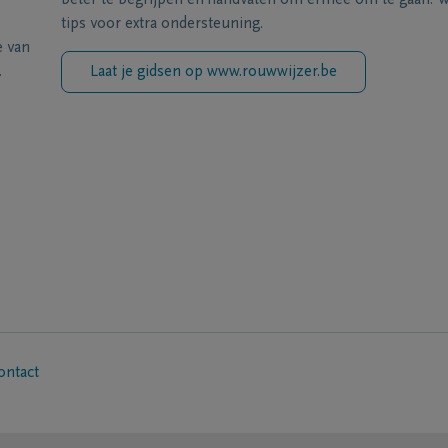
beter te begrijpen en handvaten om ermee om te gaan. Wi
tips voor extra ondersteuning.
e van
.
Laat je gidsen op www.rouwwijzer.be
ontact