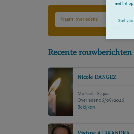
met het ops
Stel voo
Recente rouwberichten
Nicole
DANGEZ
Mortsel - 83 jaar
Overleden
06/08/2026
Bekijken
Viviane
ALEXANDRE