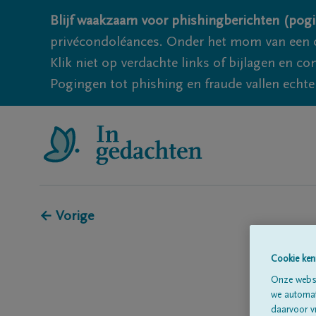
Blijf waakzaam voor phishingberichten (pogi
privécondoléances. Onder het mom van een c
Klik niet op verdachte links of bijlagen en 
Pogingen tot phishing en fraude vallen echter
← Vorige
Cookie ken
Onze websi
we automati
daarvoor v