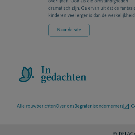
overlijden. Ook als die omstandigheden
dramatisch zijn. Ga ervan uit dat de fantasi
kinderen veel erger is dan de werkelijkheid
Naar de site
Alle rouwberichten
Over ons
Begrafenisondernemers
C
© DELA
Ge