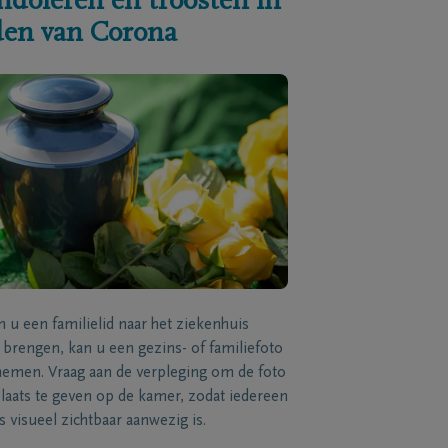
ndoleren en troosten in
jden van Corona
n u een familielid naar het ziekenhuis
brengen, kan u een gezins- of familiefoto
men. Vraag aan de verpleging om de foto
laats te geven op de kamer, zodat iedereen
s visueel zichtbaar aanwezig is.