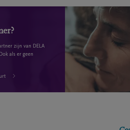
mer?
rtner zijn van DELA
Ook als er geen
urt