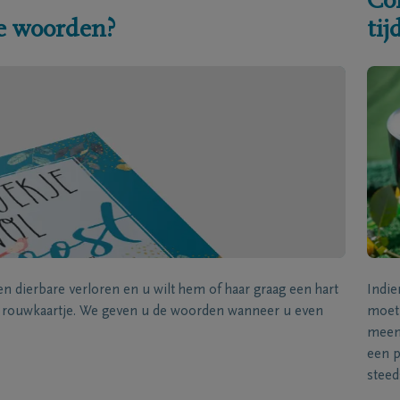
Co
e woorden?
ti
een dierbare verloren en u wilt hem of haar graag een hart
Indie
k rouwkaartje. We geven u de woorden wanneer u even
moet 
meene
een p
steed