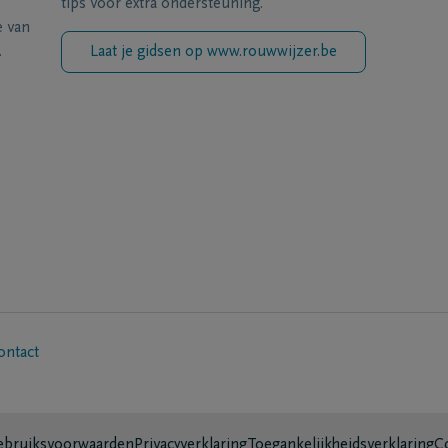
tips voor extra ondersteuning.
e van
.
Laat je gidsen op www.rouwwijzer.be
ontact
bruiksvoorwaarden
Privacyverklaring
Toegankelijkheidsverklaring
C