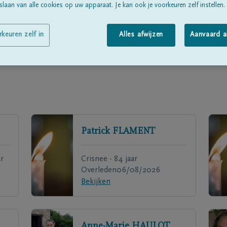
laan van alle cookies op uw apparaat. Je kan ook je voorkeuren zelf instellen.
rkeuren zelf in
Alles afwijzen
Aanvaard a
Patrick
FLAMENT
r
Crisnee - 84 jaar
Overleden
06/08/2026
Bekijken
Anne-Marie
HAULOT