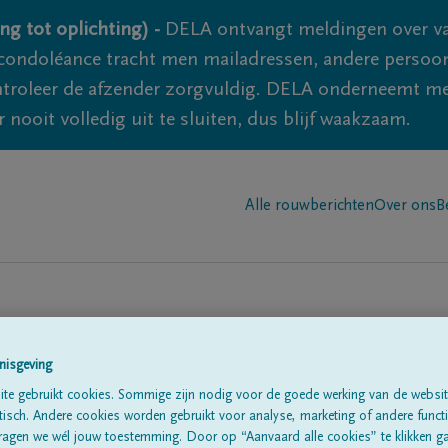
ng tot oplichting) -
DELA ontvangt meldingen over va
ondoléance tracht men mailadressen, andere persoon
controleer de afzender zorgvuldig. DELA onderneemt m
 nooit volledig uit te sluiten, dus blijf waakzaam.
Alle rouwberichten
Over ons
B
nisgeving
te gebruikt cookies. Sommige zijn nodig voor de goede werking van de websit
sch. Andere cookies worden gebruikt voor analyse, marketing of andere functio
te
ragen we wél jouw toestemming. Door op “Aanvaard alle cookies” te klikken g