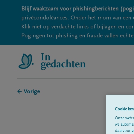
Blijf waakzaam voor phishingberichten (pogi
privécondoléances. Onder het mom van een c
Klik niet op verdachte links of bijlagen en 
Pogingen tot phishing en fraude vallen echter
← Vorige
Cookie ken
Onze websi
we automati
daarvoor v