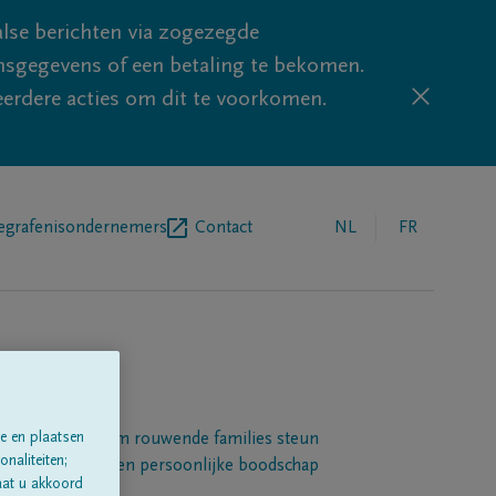
lse berichten via zogezegde
sgegevens of een betaling te bekomen.
eerdere acties om dit te voorkomen.
egrafenisondernemers
Contact
NL
FR
e en plaatsen
Een platform om rouwende families steun
naliteiten;
 betuigen met een persoonlijke boodschap
aat u akkoord