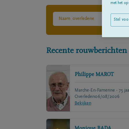
met het ops
Stel voo
Recente rouwberichten
Philippe
MAROT
Marche-En-Famenne - 75 jaa
Overleden
06/08/2026
Bekijken
Monique
BADA