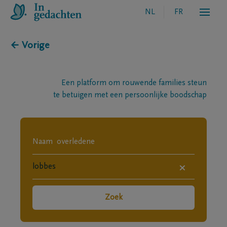
NL
FR
← Vorige
Een platform om rouwende families steun
te betuigen met een persoonlijke boodschap
×
Zoek