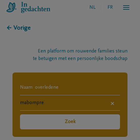
NL
FR
← Vorige
Een platform om rouwende families steun
te betuigen met een persoonlijke boodschap
×
Zoek