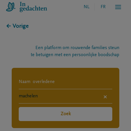
NL
FR
← Vorige
Een platform om rouwende families steun
te betuigen met een persoonlijke boodschap
×
Zoek