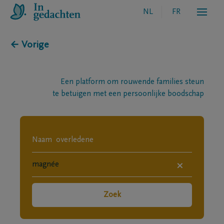
NL
FR
← Vorige
Een platform om rouwende families steun
te betuigen met een persoonlijke boodschap
×
Zoek