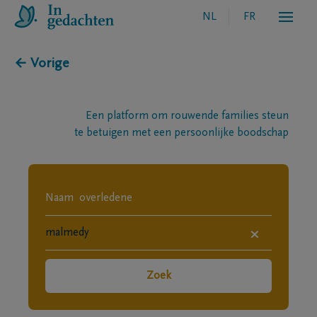
NL
FR
← Vorige
Een platform om rouwende families steun
te betuigen met een persoonlijke boodschap
×
Zoek