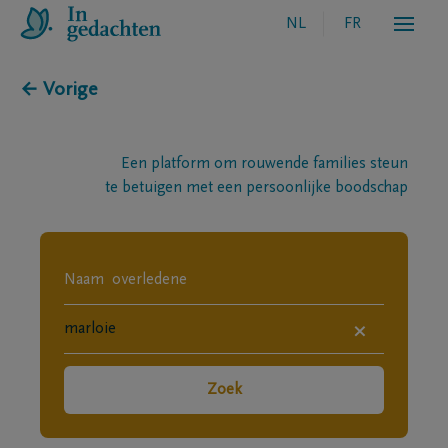
NL
FR
← Vorige
Een platform om rouwende families steun
te betuigen met een persoonlijke boodschap
×
Zoek