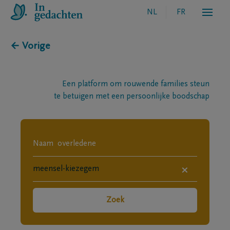
NL
FR
← Vorige
Een platform om rouwende families steun
te betuigen met een persoonlijke boodschap
×
Zoek