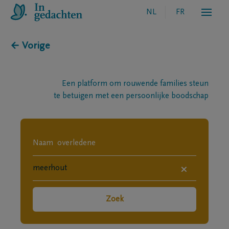
NL
FR
← Vorige
Een platform om rouwende families steun
te betuigen met een persoonlijke boodschap
×
Zoek