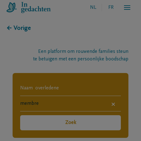
NL
FR
← Vorige
Een platform om rouwende families steun
te betuigen met een persoonlijke boodschap
×
Zoek