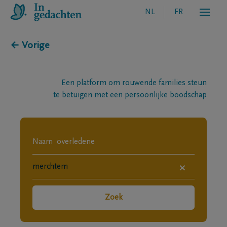
NL
FR
← Vorige
Een platform om rouwende families steun
te betuigen met een persoonlijke boodschap
×
Zoek