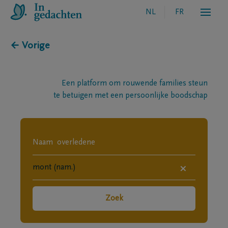
NL
FR
← Vorige
Een platform om rouwende families steun
te betuigen met een persoonlijke boodschap
×
Zoek