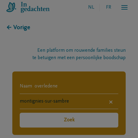
NL
FR
← Vorige
Een platform om rouwende families steun
te betuigen met een persoonlijke boodschap
×
Zoek