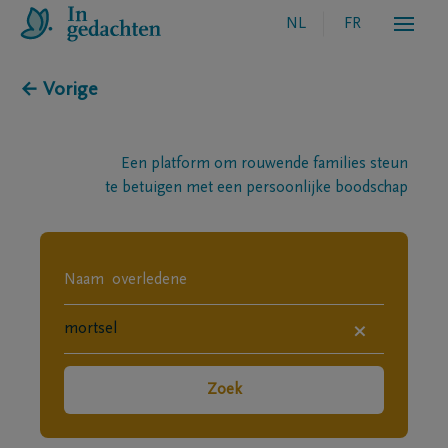
NL
FR
← Vorige
Een platform om rouwende families steun
te betuigen met een persoonlijke boodschap
×
Zoek